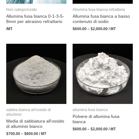
Non categorizzato
Allumina fusa bianca refrattaria
Allumina fusa bianca 0-1-3-5-
Allumina fusa bianca a basso
8mm per abrasivo refrattario
contenuto di sodio
/MT
$
600.00
–
$
2,000.00
/ MT
sabbia bianca all'ossido di
allumina fusa bianca
alluminio
Polvere di allumina fusa
Media di sabbiatura all’ossido
bianca
di alluminio bianco
$
600.00
–
$
2,000.00
/ MT
$
700.00
–
$
800.00
/ MT