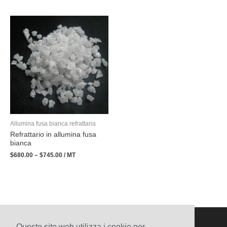
Allumina fusa bianca refrattaria
Refrattario in allumina fusa
bianca​
$
680.00
–
$
745.00
/ MT
Questo sito web utilizza i cookie per